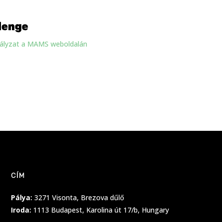
lenge
bályzat a MAMS weboldalán
CÍM
Pálya:
3271 Visonta, Brezova dűlő
Iroda:
1113 Budapest, Karolina út 17/b, Hungary