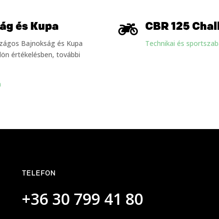
ág és Kupa

CBR 125 Chal
ágos Bajnokság és Kupa
Technikai és sportsza
ülön értékelésben, további
n
TELEFON
+36 30 799 41 80