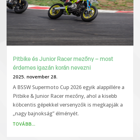
Pitbike és Junior Racer mezőny – most
érdemes igazán korán nevezni
2025. november 28.
A BSSW Supermoto Cup 2026 egyik alappillére a
Pitbike & Junior Racer mezőny, ahol a kisebb
köbcentis gépekkel versenyzők is megkapják a
„nagy bajnokság” élményét.
TOVÁBB...