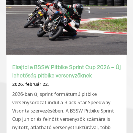
Elrajtol a BSSW Pitbike Sprint Cup 2026 – Új
lehetőség pitbike versenyzőknek
2026. február 22.
2026-ban új sprint formátumú pitbike
versenysorozat indul a Black Star Speedway
Visonta szervezésében. A BSSW Pitbike Sprint
Cup junior és felnőtt versenyzők számára is
nyitott, átlátható versenystruktúrával, több